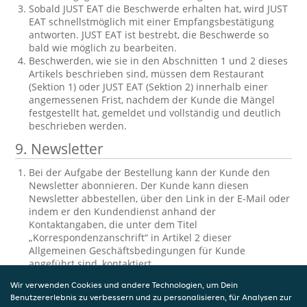
Sobald JUST EAT die Beschwerde erhalten hat, wird JUST
EAT schnellstmöglich mit einer Empfangsbestätigung
antworten. JUST EAT ist bestrebt, die Beschwerde so
bald wie möglich zu bearbeiten.
Beschwerden, wie sie in den Abschnitten 1 und 2 dieses
Artikels beschrieben sind, müssen dem Restaurant
(Sektion 1) oder JUST EAT (Sektion 2) innerhalb einer
angemessenen Frist, nachdem der Kunde die Mängel
festgestellt hat, gemeldet und vollständig und deutlich
beschrieben werden.
9.
Newsletter
Bei der Aufgabe der Bestellung kann der Kunde den
Newsletter abonnieren. Der Kunde kann diesen
Newsletter abbestellen, über den Link in der E-Mail oder
indem er den Kundendienst anhand der
Kontaktangaben, die unter dem Titel
„Korrespondenzanschrift“ in Artikel 2 dieser
Allgemeinen Geschäftsbedingungen für Kunde
angeführt sind, kontaktiert.
10.
Einsichtnahme und Berichtigung der
Wir verwenden Cookies und andere Technologien, um Dein
Benutzererlebnis zu verbessern und zu personalisieren, für Analysen zur
gespeicherten personenbezogenen